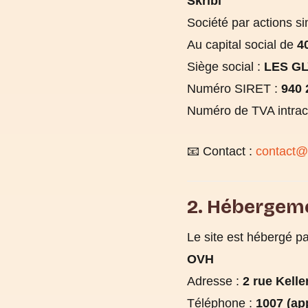
Skribi
Société par actions si
Au capital social de
4
Siège social :
LES GL
Numéro SIRET :
940 
Numéro de TVA intra
📧 Contact :
contact@s
2. Hébergem
Le site est hébergé pa
OVH
Adresse :
2 rue Kell
Téléphone :
1007 (ap