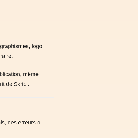
 graphismes, logo,
raire.
ublication, même
it de Skribi.
ois, des erreurs ou