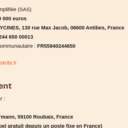
mplifiée (SAS)
0 000 euros
YCINES, 130 rue Max Jacob, 06600 Antibes, France
244 650 00013
communautaire :
FR55940244650
kribi.fr
ent
r :
ermann, 59100 Roubaix, France
pel gratuit depuis un poste fixe en France)