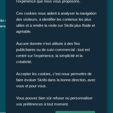
l'expérience que nous vous proposons.
Ces cookies nous aident à analyser la navigation
Écrivez, partagez, imprimez
des visiteurs, à identifier les contenus les plus
ribi simplifie la rédaction de vos souvenirs pour les
utiles et à rendre la visite sur Skribi plus fluide et
ransformer en livres imprimés. Racontez, partagez,
transmettez : votre histoire, notre mission.
agréable.
Aucune donnée n'est utilisée à des fins
publicitaires ou de suivi commercial : tout est
centré sur l'expérience, la simplicité et la
créativité.
Accepter les cookies, c'est nous permettre de
faire évoluer Skribi dans la bonne direction, avec
vous et pour vous.
Vous pouvez bien sûr refuser ou personnaliser
vos préférences à tout moment.