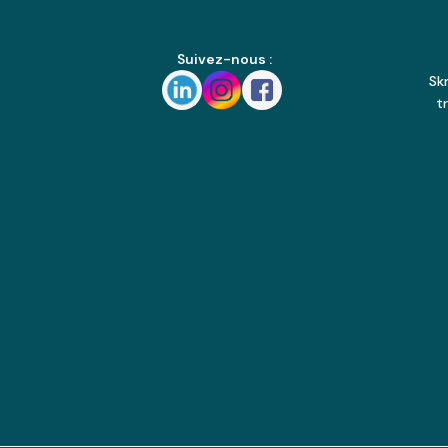
Suivez-nous :
Sk
t